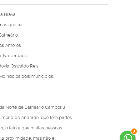
a Brava,
 mas que na
Balneário.
dos Amores,
a. Na verdade,
odovia Oswaldo Reis
ividindo os dois municípios.
tal Norte de Balneário Camboriú
rumond de Andrade, que tem partes
em, o fato é que muitas pessoas
3
la proximidade, mas não é,