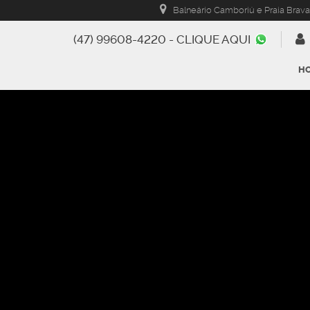
Balneário Camboriú e Praia Brava
(47) 99608-4220 - CLIQUE AQUI
H