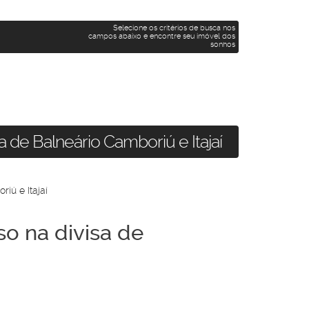
Selecione os critérios de busca nos
campos abaixo e encontre seu imóvel dos
sonhos
a de Balneário Camboriú e Itajaí
o na divisa de