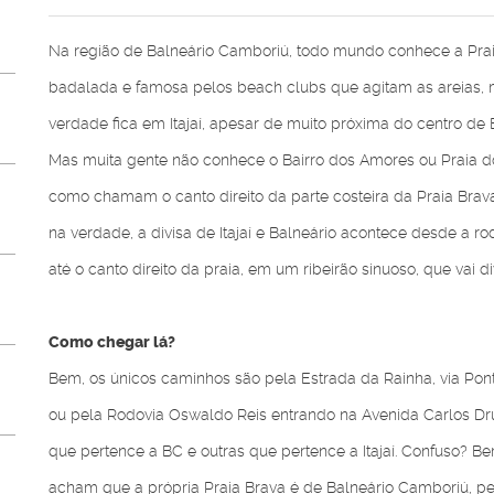
Na região de Balneário Camboriú, todo mundo conhece a Prai
badalada e famosa pelos beach clubs que agitam as areias,
verdade fica em Itajaí, apesar de muito próxima do centro de 
Mas muita gente não conhece o Bairro dos Amores ou Praia 
como chamam o canto direito da parte costeira da Praia Brav
na verdade, a divisa de Itajaí e Balneário acontece desde a r
até o canto direito da praia, em um ribeirão sinuoso, que vai d
Como chegar lá?
Bem, os únicos caminhos são pela Estrada da Rainha, via Pon
ou pela Rodovia Oswaldo Reis entrando na Avenida Carlos D
que pertence a BC e outras que pertence a Itajaí. Confuso? B
acham que a própria Praia Brava é de Balneário Camboriú, pe