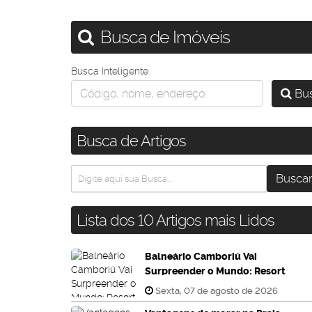
Busca de Imóveis
Busca Inteligente
Bus
Busca de Artigos
Lista dos 10 Artigos mais Lidos
Balneário Camboriú Vai
Surpreender o Mundo: Resort
de Luxo com Neve o Ano
Sexta, 07 de agosto de 2026
Inteiro!