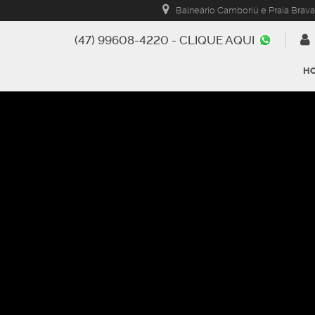
Balneário Camboriú e Praia Brava
(47) 99608-4220 - CLIQUE AQUI
H