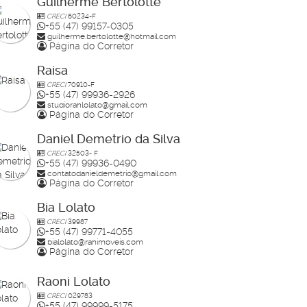
Guilherme Bertolotte
CRECI
60234-F
+55 (47) 99157-0305
guilherme.bertolotte@hotmail.com
Página do Corretor
Raisa
CRECI
70910-F
+55 (47) 99936-2926
studiorahlolato@gmail.com
Página do Corretor
Daniel Demetrio da Silva
CRECI
32503- F
+55 (47) 99936-0490
contatodanieldemetrio@gmail.com
Página do Corretor
Bia Lolato
CRECI
39987
+55 (47) 99771-4055
bialolato@rahimoveis.com
Página do Corretor
Raoni Lolato
CRECI
029783
+55 (47) 99999-5175