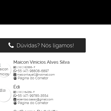
Dúvidas? Nós ligamos!
Maicon Vinicios Alves Silva
CRECI
62888- F
+55 (47) 98808-6897
maiconkayak1@hotmail.com
Página do Corretor
Édi
CRECI
64159- F
+55 (47) 99785-3554
edenilso.basso@gmail.com
Página do Corretor