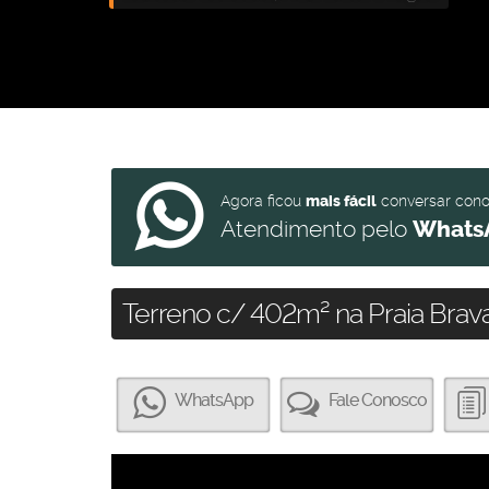
Agora ficou
mais fácil
conversar con
Atendimento pelo
Whats
Terreno c/ 402m² na Praia Brava
WhatsApp
Fale Conosco