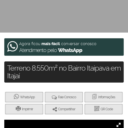
Agora ficou
mais fácil
conversar conosco
Atendimento pelo
WhatsApp
Terreno 8.550m² no Bairro Itaipava em
Itajaí
WhatsApp
Fale Conosco
Informações
Imprimir
Compartilhar
QR Code