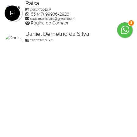
Raisa
CRECI
70910-F
+55 (47) 99936-2926
studiorahlolato@gmail.com
Página do Corretor
3
Daniel Demetrio da Silva
CRECI
32503- F
+55 (47) 99936-0490
contatodanieldemetrio@gmail.com
Página do Corretor
Bia Lolato
CRECI
39987
+55 (47) 99771-4055
bialolato@rahimoveis.com
Página do Corretor
Raoni Lolato
CRECI
029783
+55 (47) 99999-5175
raonilolatopereiraandre@gmail.com
Receber mais Informações