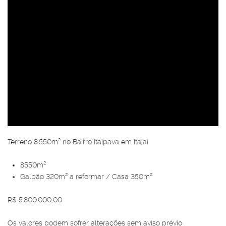
Terreno 8.550m² no Bairro Itaipava em Itajaí
8550m²
Galpão 320m² a reformar / Casa 350m²
R$ 5.800.000,00
Os valores podem sofrer alterações sem aviso prévio