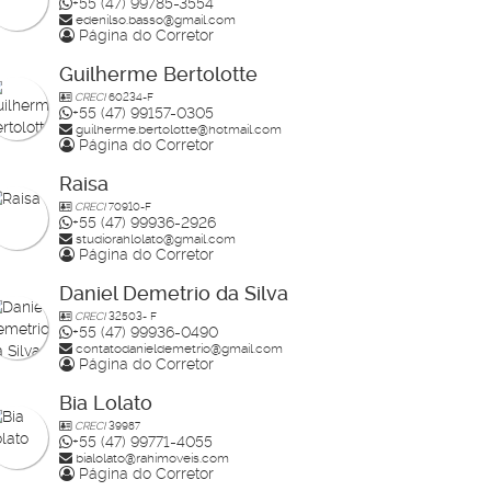
+55 (47) 99785-3554
edenilso.basso@gmail.com
Página do Corretor
Guilherme Bertolotte
CRECI
60234-F
+55 (47) 99157-0305
guilherme.bertolotte@hotmail.com
Página do Corretor
Raisa
CRECI
70910-F
+55 (47) 99936-2926
studiorahlolato@gmail.com
Página do Corretor
Daniel Demetrio da Silva
CRECI
32503- F
+55 (47) 99936-0490
contatodanieldemetrio@gmail.com
Página do Corretor
Bia Lolato
CRECI
39987
+55 (47) 99771-4055
bialolato@rahimoveis.com
Página do Corretor