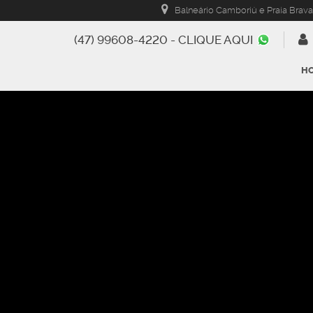
Balneário Camboriú e Praia Brava
(47) 99608-4220 - CLIQUE AQUI
H