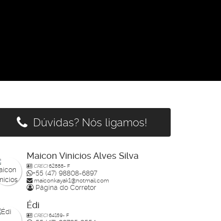
Dúvidas? Nós ligamos!
Maicon Vinicios Alves Silva
CRECI
62888- F
+55 (47) 98808-6897
maiconkayak1@hotmail.com
Página do Corretor
Édi
CRECI
64159- F