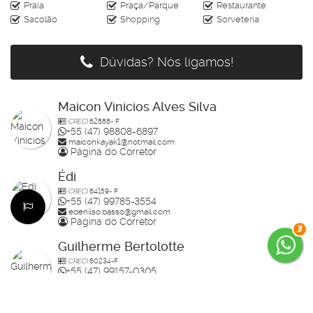
Praia
Praça/Parque
Restaurante
Sacolão
Shopping
Sorveteria
Dúvidas? Nós ligamos!
Maicon Vinicios Alves Silva
CRECI
62888- F
+55 (47) 98808-6897
maiconkayak1@hotmail.com
Página do Corretor
Édi
CRECI
64159- F
+55 (47) 99785-3554
edenilso.basso@gmail.com
Página do Corretor
3
Guilherme Bertolotte
CRECI
60234-F
+55 (47) 99157-0305
guilherme.bertolotte@hotmail.com
Página do Corretor