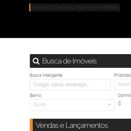
Balneário Camboriú, Praia Brava e Região
Busca de Imóveis
Busca Inteligente
Finalida
Seleci
Bairro
Dormit
1
Bairro
Vendas e Lançamentos