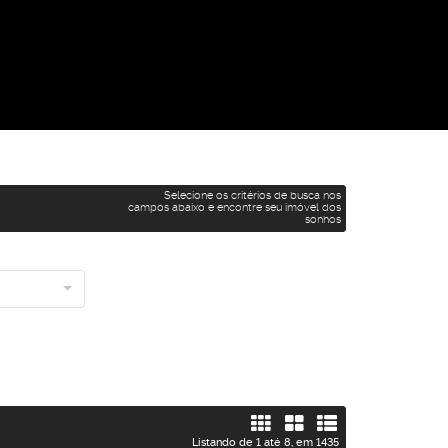
Selecione os critérios de busca nos
campos abaixo e encontre seu imóvel dos
sonhos
Listando de 1 até 8, em 1435