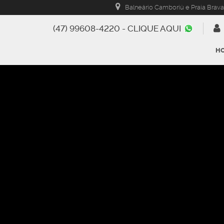
Balneário Camboriú e Praia Brava
(47) 99608-4220 - CLIQUE AQUI
H