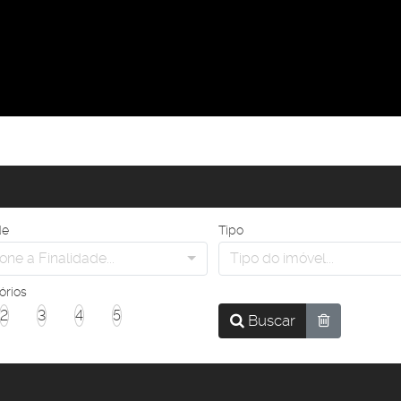
de
Tipo
one a Finalidade...
Tipo do imóvel...
órios
2
3
4
5
Buscar