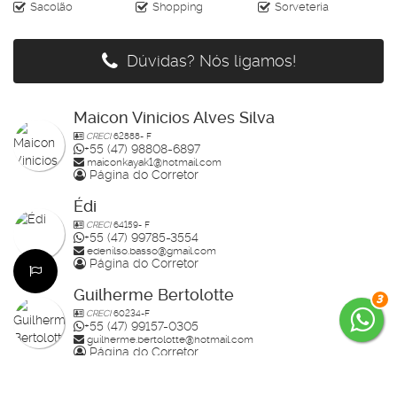
Sacolão
Shopping
Sorveteria
Dúvidas? Nós ligamos!
Maicon Vinicios Alves Silva
CRECI
62888- F
+55 (47) 98808-6897
maiconkayak1@hotmail.com
Página do Corretor
Édi
CRECI
64159- F
+55 (47) 99785-3554
edenilso.basso@gmail.com
Página do Corretor
Guilherme Bertolotte
3
CRECI
60234-F
+55 (47) 99157-0305
guilherme.bertolotte@hotmail.com
Página do Corretor
Raisa