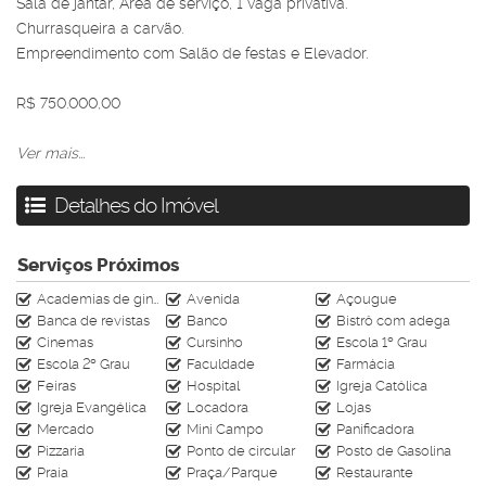
Sala de jantar, Área de serviço, 1 vaga privativa.
Churrasqueira a carvão.
Empreendimento com Salão de festas e Elevador.
R$ 750.000,00
Os valores podem sofrer alterações sem aviso prévio
Ver mais...
Entre em contato para saber mais informações sobre esse
Detalhes do Imóvel
imóvel:
(47) 99608-4220
(atendimento on-line)
Serviços Próximos
Av. Central n°413-6 (Balneário Camboriú)
Academias de ginástica
Avenida
Açougue
www.rahimoveis.com
Banca de revistas
Banco
Bistrô com adega
CRECI J-4728
Cinemas
Cursinho
Escola 1º Grau
Escola 2º Grau
Faculdade
Farmácia
Feiras
Hospital
Igreja Católica
Igreja Evangélica
Locadora
Lojas
Mercado
Mini Campo
Panificadora
Pizzaria
Ponto de circular
Posto de Gasolina
Praia
Praça/Parque
Restaurante