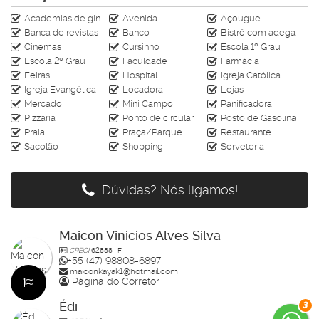
www.rahimoveis.com
Academias de ginástica
Avenida
Açougue
CRECI J-4728
Banca de revistas
Banco
Bistrô com adega
Cinemas
Cursinho
Escola 1º Grau
Escola 2º Grau
Faculdade
Farmácia
Feiras
Hospital
Igreja Católica
Igreja Evangélica
Locadora
Lojas
Mercado
Mini Campo
Panificadora
Pizzaria
Ponto de circular
Posto de Gasolina
Praia
Praça/Parque
Restaurante
Sacolão
Shopping
Sorveteria
Dúvidas? Nós ligamos!
Maicon Vinicios Alves Silva
CRECI
62888- F
+55 (47) 98808-6897
maiconkayak1@hotmail.com
Página do Corretor
Édi
3