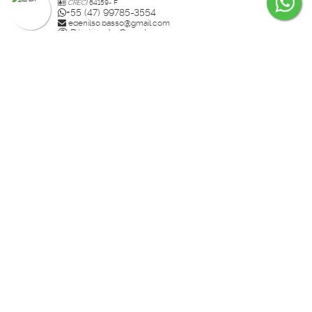
CRECI
64159- F
+55 (47) 99785-3554
edenilso.basso@gmail.com
Página do Corretor
Guilherme Bertolotte
CRECI
60234-F
+55 (47) 99157-0305
guilherme.bertolotte@hotmail.com
Página do Corretor
Raisa
CRECI
70910-F
+55 (47) 99936-2926
studiorahlolato@gmail.com
Página do Corretor
Daniel Demetrio da Silva
CRECI
32503- F
+55 (47) 99936-0490
contatodanieldemetrio@gmail.com
Página do Corretor
Bia Lolato
CRECI
39987
+55 (47) 99771-4055
bialolato@rahimoveis.com
Página do Corretor