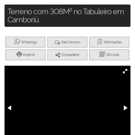
Terreno com 308M² no Tabuleiro em
Camboriú
WhatsApp
Fale Conosco
Informações
Imprimir
Compartilhar
QR Code