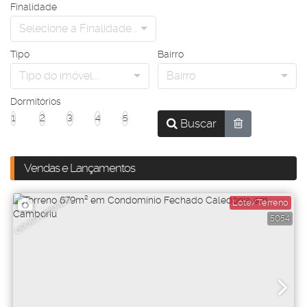
Finalidade
Selecione a Finalidade...
Tipo
Bairro
Tipo do imóvel...
Bairro
Dormitórios
1
2
3
4
5
Buscar
Vendas e Lançamentos
OPORTUNIDADE
Lote/Terreno
5054