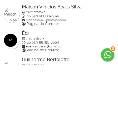
Maicon Vinicios Alves Silva
CRECI
62888- F
+55 (47) 98808-6897
maiconkayak1@hotmail.com
Página do Corretor
Édi
CRECI
64159- F
+55 (47) 99785-3554
edenilso.basso@gmail.com
3
Página do Corretor
Guilherme Bertolotte
CRECI
60234-F
+55 (47) 99157-0305
guilherme.bertolotte@hotmail.com
Página do Corretor
Raisa
CRECI
70910-F
+55 (47) 99936-2926
studiorahlolato@gmail.com
Página do Corretor
Daniel Demetrio da Silva
CRECI
32503- F