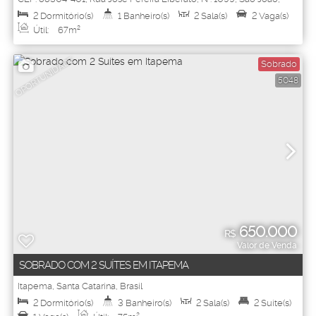
Itajaí
,
Santa Catarina
,
Brasil
2
Dormitório(s)
1
Banheiro(s)
2
Sala(s)
2
Vaga(s)
Útil:
67m²
OPORTUNIDADE
Sobrado
5048
650.000
R$
Valor de Venda
SOBRADO COM 2 SUÍTES EM ITAPEMA
Itapema
,
Santa Catarina
,
Brasil
2
Dormitório(s)
3
Banheiro(s)
2
Sala(s)
2
Suíte(s)