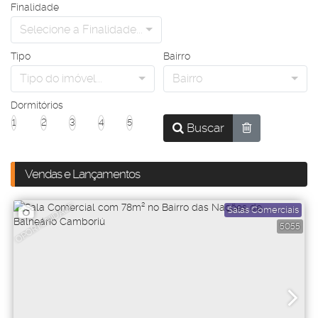
Finalidade
Selecione a Finalidade...
Tipo
Bairro
Tipo do imóvel...
Bairro
Dormitórios
1
2
3
4
5
Buscar
Vendas e Lançamentos
OPORTUNIDADE
Salas Comerciais
5055