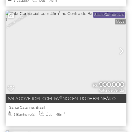
1
Vaga(s)
Útil:
75m²
OPORTUNIDADE
Salas Comerciais
5053
900.000
R$
Valor de Venda
SALA COMERCIAL COM 45M² NO CENTRO DE BALNEÁRIO
CAMBORIÚ 1
,
Santa Catarina
,
Brasil
1
Banheiro(s)
Útil:
45m²