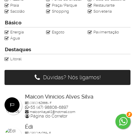
Praia
Praça/Parque
Restaurante
Sacolão
Shopping
Sorveteria
Básico
Energia
Esgoto
Pavimentação
Água
Destaques
Litoral
Dúvidas? Nós ligamos!
Maicon Vinicios Alves Silva
CRECI
62888- F
+55 (47) 98808-6897
maiconkayak1@hotmail.com
3
Página do Corretor
Édi
CRECI
64159- F