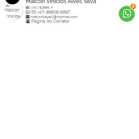
Maicon Vinicios Alves Silva
3
CRECI
62888- F
+55 (47) 98808-6897
maiconkayak1@hotmail.com
Página do Corretor
Édi
CRECI
64159- F
+55 (47) 99785-3554
edenilso.basso@gmail.com
Página do Corretor
Guilherme Bertolotte
CRECI
60234-F
+55 (47) 99157-0305
guilherme.bertolotte@hotmail.com
Página do Corretor
Raisa
CRECI
70910-F
+55 (47) 99936-2926
studiorahlolato@gmail.com
Página do Corretor
Daniel Demetrio da Silva
CRECI
32503- F
+55 (47) 99936-0490