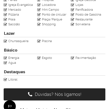
Av. Brasil n°2636-1
Igreja Evangélica
Locadora
Lojas
www.rahimoveis.com
Mercado
Mini Campo
Panificadora
Pizzaria
Ponto de circular
Posto de Gasolina
CRECI J-4728
Praia
Praça/Parque
Restaurante
Sacolão
Shopping
Sorveteria
Lazer
Churrasqueira
Piscina
Básico
Energia
Esgoto
Pavimentação
Água
Destaques
Litoral
Dúvidas? Nós ligamos!