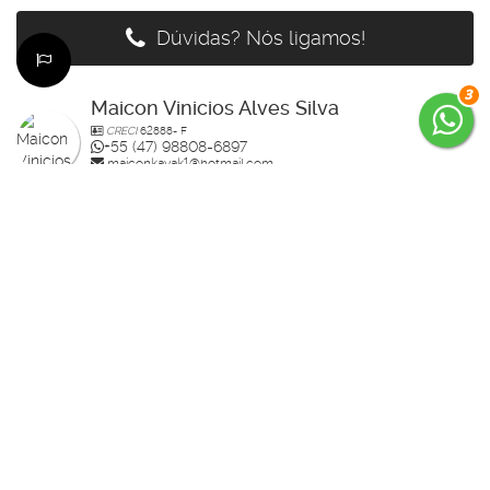
Dúvidas? Nós ligamos!
3
Maicon Vinicios Alves Silva
CRECI
62888- F
+55 (47) 98808-6897
maiconkayak1@hotmail.com
Página do Corretor
Édi
CRECI
64159- F
+55 (47) 99785-3554
edenilso.basso@gmail.com
Página do Corretor
Guilherme Bertolotte
CRECI
60234-F
+55 (47) 99157-0305
guilherme.bertolotte@hotmail.com
Página do Corretor
Raisa
CRECI
70910-F
+55 (47) 99936-2926