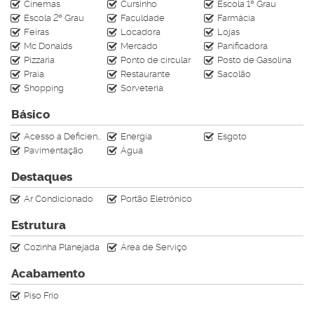
Cinemas
Cursinho
Escola 1º Grau
CRECI J-4728
Escola 2º Grau
Faculdade
Farmácia
Feiras
Locadora
Lojas
Mc Donalds
Mercado
Panificadora
Pizzaria
Ponto de circular
Posto de Gasolina
Praia
Restaurante
Sacolão
Shopping
Sorveteria
Básico
Acesso a Deficientes
Energia
Esgoto
Pavimentação
Água
Destaques
Ar Condicionado
Portão Eletrônico
Estrutura
Cozinha Planejada
Área de Serviço
Acabamento
Piso Frio