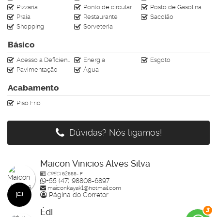
Pizzaria
Ponto de circular
Posto de Gasolina
Praia
Restaurante
Sacolão
Shopping
Sorveteria
Básico
Acesso a Deficientes
Energia
Esgoto
Pavimentação
Água
Acabamento
Piso Frio
Dúvidas? Nós ligamos!
Maicon Vinicios Alves Silva
CRECI
62888- F
+55 (47) 98808-6897
maiconkayak1@hotmail.com
Página do Corretor
3
Édi