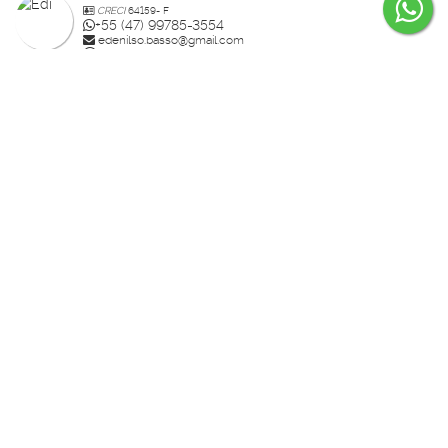
CRECI
64159- F
+55 (47) 99785-3554
edenilso.basso@gmail.com
Página do Corretor
Guilherme Bertolotte
CRECI
60234-F
+55 (47) 99157-0305
guilherme.bertolotte@hotmail.com
Página do Corretor
Raisa
CRECI
70910-F
+55 (47) 99936-2926
studiorahlolato@gmail.com
Página do Corretor
Daniel Demetrio da Silva
CRECI
32503- F
+55 (47) 99936-0490
contatodanieldemetrio@gmail.com
Página do Corretor
Bia Lolato
CRECI
39987
+55 (47) 99771-4055
bialolato@rahimoveis.com