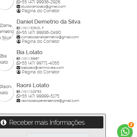
+55 (47) 99936-2926
studiorahlolato@gmail.com
Página do Corretor
Daniel Demetrio da Silva
CRECI
32503- F
+55 (47) 99936-0490
contatodanieldemetrio@gmail.com
Página do Corretor
Bia Lolato
CRECI
39987
+55 (47) 99771-4055
bialolato@rahimoveis.com
Página do Corretor
Raoni Lolato
CRECI
029783
+55 (47) 99999-5175
raonilolatopereiraandre@gmail.com
Receber mais Informações
3