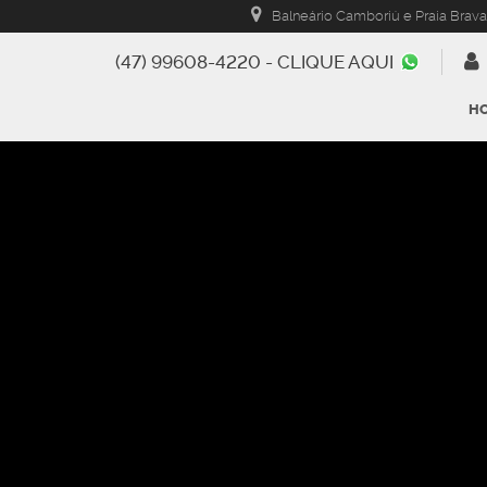
Balneário Camboriú e Praia Brava
(47) 99608-4220 - CLIQUE AQUI
H