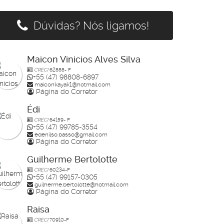
Dúvidas? Nós ligamos!
Maicon Vinicios Alves Silva
CRECI
62888- F
+55 (47) 98808-6897
maiconkayak1@hotmail.com
Página do Corretor
Édi
CRECI
64159- F
+55 (47) 99785-3554
edenilso.basso@gmail.com
Página do Corretor
Guilherme Bertolotte
CRECI
60234-F
+55 (47) 99157-0305
guilherme.bertolotte@hotmail.com
Página do Corretor
Raisa
CRECI
70910-F