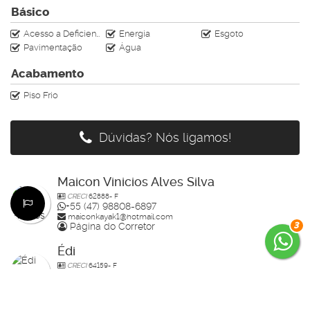
Básico
Acesso a Deficientes
Energia
Esgoto
Pavimentação
Água
Acabamento
Piso Frio
Dúvidas? Nós ligamos!
Maicon Vinicios Alves Silva
CRECI
62888- F
+55 (47) 98808-6897
maiconkayak1@hotmail.com
3
Página do Corretor
Édi
CRECI
64159- F
+55 (47) 99785-3554
edenilso.basso@gmail.com
Página do Corretor