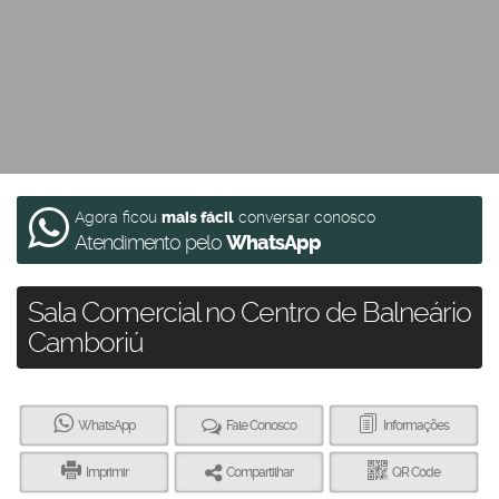
Agora ficou
mais fácil
conversar conosco
Atendimento pelo
WhatsApp
Sala Comercial no Centro de Balneário
Camboriú
WhatsApp
Fale Conosco
Informações
Imprimir
Compartilhar
QR Code