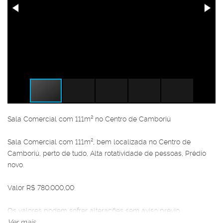
Sala Comercial com 111m² no Centro de Camboriú
Sala Comercial com 111m², bem localizada no Centro de
Camboriú, perto de tudo, Alta rotatividade de pessoas, Prédio
novo.
Valor R$ 780.000,00
Os valores podem sofrer alterações sem aviso prévio
Ver mais...