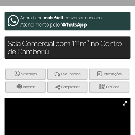
Agora ficou
mais fácil
conversar conosco
Atendimento pelo
WhatsApp
Sala Comercial com 111m² no Centro
de Camboriú
WhatsApp
Fale Conosco
Informações
Imprimir
Compartilhar
QR Code