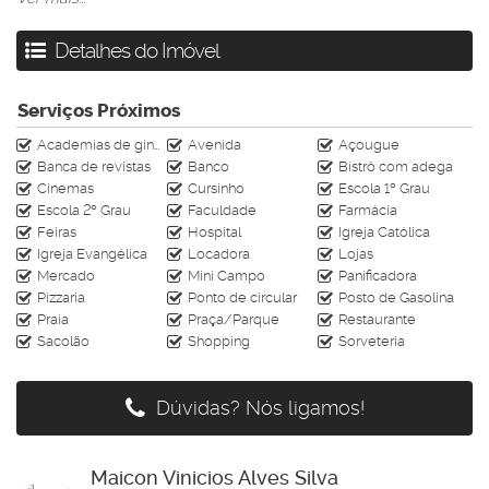
Entre em contato para saber mais informações sobre esse
Detalhes do Imóvel
imóvel:
(47) 99665-7400 (atendimento on-line)
Av. Central n°413-6 (Baln. Camboriú)
Serviços Próximos
Av. Brasil n°2636-1 (Baln. Camboriú)
Academias de ginástica
Avenida
Açougue
www.rahimoveis.com
Banca de revistas
Banco
Bistrô com adega
CRECI J-4728
Cinemas
Cursinho
Escola 1º Grau
Escola 2º Grau
Faculdade
Farmácia
Feiras
Hospital
Igreja Católica
Igreja Evangélica
Locadora
Lojas
Mercado
Mini Campo
Panificadora
Pizzaria
Ponto de circular
Posto de Gasolina
Praia
Praça/Parque
Restaurante
Sacolão
Shopping
Sorveteria
Dúvidas? Nós ligamos!
Maicon Vinicios Alves Silva