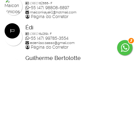
CRECI
62888- F
+55 (47) 98808-6897
maiconkayak1@hotmail.com
Página do Corretor
Édi
CRECI
64159- F
+55 (47) 99785-3554
3
edenilso.basso@gmail.com
Página do Corretor
Guilherme Bertolotte
CRECI
60234-F
+55 (47) 99157-0305
guilherme.bertolotte@hotmail.com
Página do Corretor
Raisa
CRECI
70910-F
+55 (47) 99936-2926
studiorahlolato@gmail.com
Página do Corretor
Daniel Demetrio da Silva
CRECI
32503- F
+55 (47) 99936-0490
contatodanieldemetrio@gmail.com