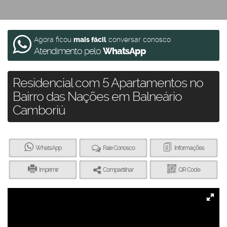
Agora ficou
mais fácil
conversar conosco
Atendimento pelo
WhatsApp
Residencial com 5 Apartamentos no
Bairro das Nações em Balneário
Camboriú
WhatsApp
Fale Conosco
Informações
Imprimir
Compartilhar
QR Code