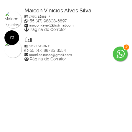
Maicon Vinicios Alves Silva
CRECI
62888- F
+55 (47) 98808-6897
maiconkayak1@hotmail.com
Página do Corretor
Édi
CRECI
64159- F
3
+55 (47) 99785-3554
edenilso.basso@gmail.com
Página do Corretor
Guilherme Bertolotte
CRECI
60234-F
+55 (47) 99157-0305
guilherme.bertolotte@hotmail.com
Página do Corretor
Raisa
CRECI
70910-F
+55 (47) 99936-2926
studiorahlolato@gmail.com
Página do Corretor
Daniel Demetrio da Silva