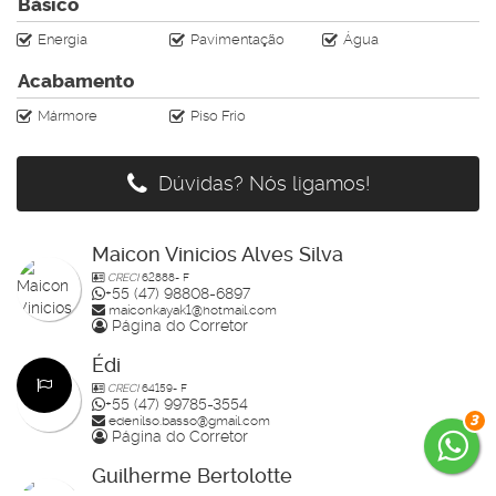
Básico
CRECI J-4728
Energia
Pavimentação
Água
Acabamento
Mármore
Piso Frio
Dúvidas? Nós ligamos!
Maicon Vinicios Alves Silva
CRECI
62888- F
+55 (47) 98808-6897
maiconkayak1@hotmail.com
Página do Corretor
Édi
CRECI
64159- F
+55 (47) 99785-3554
3
edenilso.basso@gmail.com
Página do Corretor
Guilherme Bertolotte