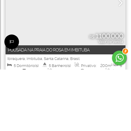
1.100.000
R$
Valor de Venda
POUSADA NA PRAIA DO ROSA EM IMBITUBA
3
Ibiraquera
,
Imbituba
,
Santa Catarina
,
Brasil
5
Dormitório(s)
5
Banheiro(s)
Privativo:
200m²
5
Sala(s)
5
Suíte(s)
Total:
500m²
5
Vaga(s)
Útil:
200m²