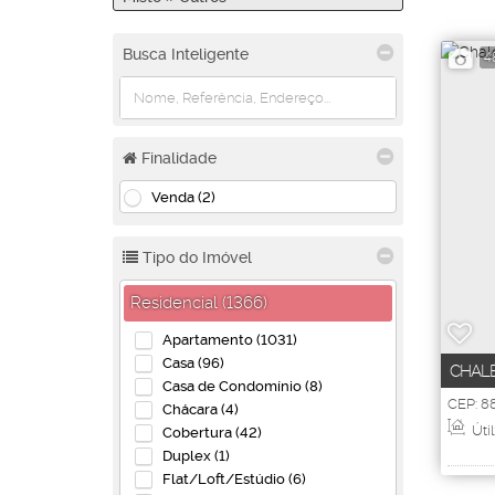
Busca Inteligente
4
Finalidade
Venda (2)
Tipo do Imóvel
Residencial (1366)
Apartamento (1031)
Casa (96)
CHALÉ
Casa de Condomínio (8)
CEP: 
Chácara (4)
Santa C
Útil
Cobertura (42)
Duplex (1)
Flat/Loft/Estúdio (6)