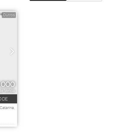
Outros
.000
 de Venda
O DE
Catarina
,