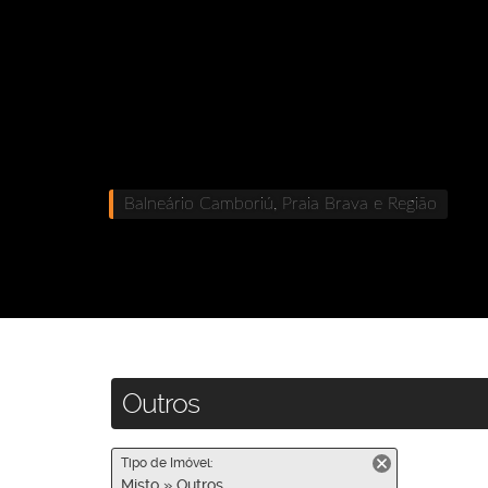
Balneário Camboriú, Praia Brava e Região
Outros
Tipo de Imóvel:
Misto » Outros