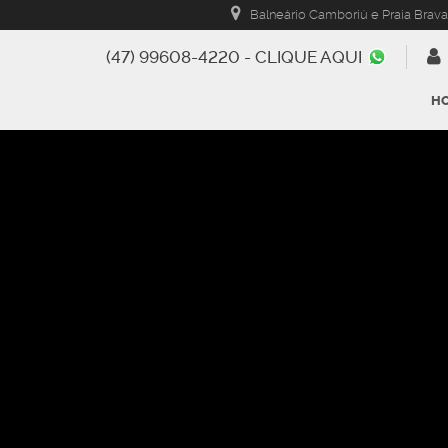
Balneário Camboriú e Praia Brava
(47) 99608-4220 - CLIQUE AQUI
H