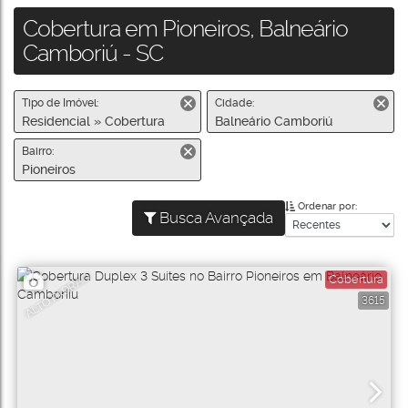
Cobertura em Pioneiros, Balneário
Camboriú - SC
Tipo de Imóvel:
Cidade:
Residencial » Cobertura
Balneário Camboriú
Bairro:
Pioneiros
Ordenar por:
Busca Avançada
ALTO PADRÃO
Cobertura
3615