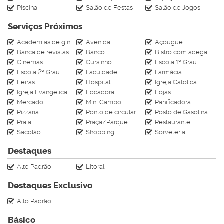
Piscina
Salão de Festas
Salão de Jogos
imóvel:
(47) 99610-4009 (atendimento on-line)
Serviços Próximos
Av. Central n°413-6
Academias de ginástica
Avenida
Açougue
Av. Brasil n°2636-1
Banca de revistas
Banco
Bistrô com adega
www.rahimoveis.com
Cinemas
Cursinho
Escola 1º Grau
CRECI J-4728
Escola 2º Grau
Faculdade
Farmácia
Feiras
Hospital
Igreja Católica
Igreja Evangélica
Locadora
Lojas
Mercado
Mini Campo
Panificadora
Pizzaria
Ponto de circular
Posto de Gasolina
Praia
Praça/Parque
Restaurante
Sacolão
Shopping
Sorveteria
Destaques
Alto Padrão
Litoral
Destaques Exclusivo
Alto Padrão
Básico