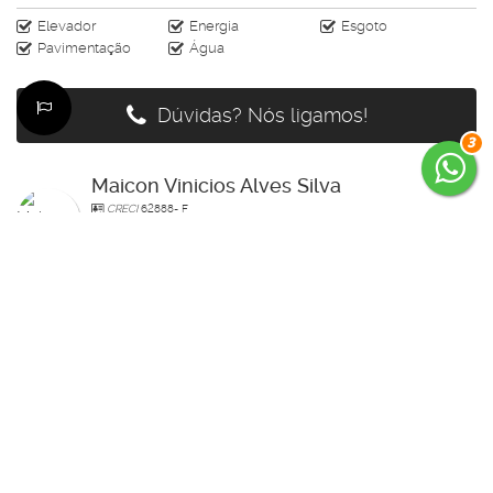
Elevador
Energia
Esgoto
Pavimentação
Água
Dúvidas? Nós ligamos!
3
Maicon Vinicios Alves Silva
CRECI
62888- F
+55 (47) 98808-6897
maiconkayak1@hotmail.com
Página do Corretor
Édi
CRECI
64159- F
+55 (47) 99785-3554
edenilso.basso@gmail.com
Página do Corretor
Guilherme Bertolotte
CRECI
60234-F
+55 (47) 99157-0305
guilherme.bertolotte@hotmail.com
Página do Corretor