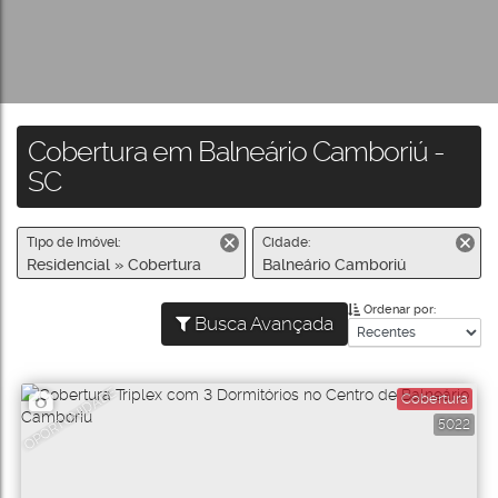
Cobertura em Balneário Camboriú -
SC
Tipo de Imóvel:
Cidade:
Residencial » Cobertura
Balneário Camboriú
Ordenar por:
Busca Avançada
OPORTUNIDADE
Cobertura
5022