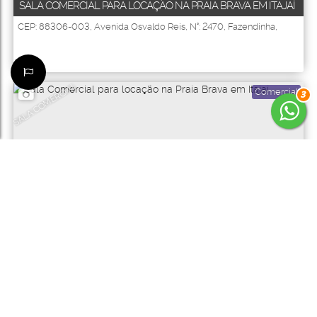
SALA COMERCIAL PARA LOCAÇÃO NA PRAIA BRAVA EM ITAJAÍ
CEP: 88306-003
,
Avenida Osvaldo Reis
,
N°:
2470
,
Fazendinha
,
Itajaí
,
Santa Catarina
,
Brasil
SALA COMERCIAL
Comercial
3
4206
15.000
R$
Preço de Aluguel (Mensal)
SALA COMERCIAL PARA LOCAÇÃO NA PRAIA BRAVA EM ITAJAÍ
CEP: 88306-003
,
Avenida Osvaldo Reis
,
N°:
2470
,
Fazendinha
,