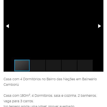
Casa com 4 Dormitórios no Bairro das Nações em Balneário
Camboriú
Casa com 180m², 4 Dormitórios, sala e cozinha, 2 banheiros,
vaga para 3 carros.
No terreno ainda uma kitnet, imovel averbado.