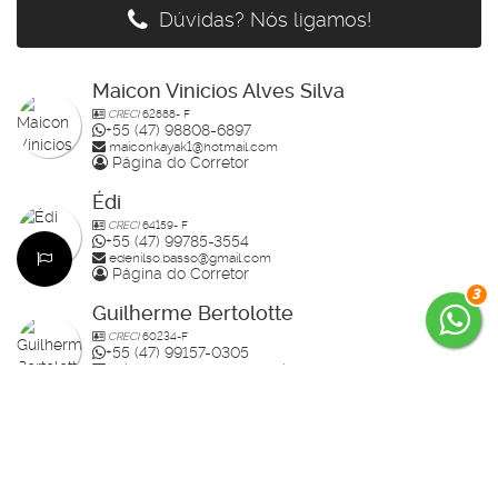
Dúvidas? Nós ligamos!
Maicon Vinicios Alves Silva
CRECI
62888- F
+55 (47) 98808-6897
maiconkayak1@hotmail.com
Página do Corretor
Édi
CRECI
64159- F
+55 (47) 99785-3554
edenilso.basso@gmail.com
Página do Corretor
3
Guilherme Bertolotte
CRECI
60234-F
+55 (47) 99157-0305
guilherme.bertolotte@hotmail.com
Página do Corretor
Raisa
CRECI
70910-F
+55 (47) 99936-2926
studiorahlolato@gmail.com
Página do Corretor