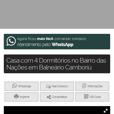
Agora ficou
mais fácil
conversar conosco
Atendimento pelo
WhatsApp
Casa com 4 Dormitórios no Bairro das
Nações em Balneário Camboriú
WhatsApp
Fale Conosco
Informações
Imprimir
Compartilhar
QR Code