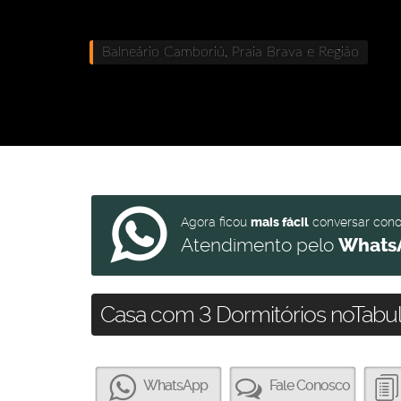
Balneário Camboriú, Praia Brava e Região
Agora ficou
mais fácil
conversar con
Atendimento pelo
Whats
Casa com 3 Dormitórios noTabu
WhatsApp
Fale Conosco