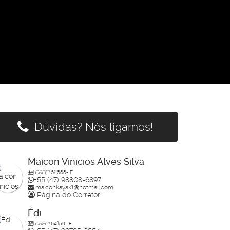
Dúvidas? Nós ligamos!
Maicon Vinicios Alves Silva
CRECI
62888- F
+55 (47) 98808-6897
maiconkayak1@hotmail.com
Página do Corretor
Édi
CRECI
64159- F