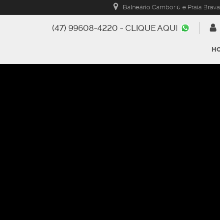
Balneário Camboriú e Praia Brava
(47) 99608-4220 - CLIQUE AQUI
H