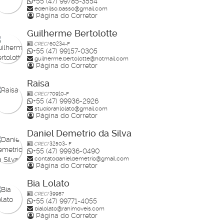
+55 (47) 99785-3554
edenilso.basso@gmail.com
Página do Corretor
Guilherme Bertolotte
CRECI
60234-F
+55 (47) 99157-0305
guilherme.bertolotte@hotmail.com
Página do Corretor
Raisa
CRECI
70910-F
+55 (47) 99936-2926
studiorahlolato@gmail.com
Página do Corretor
Daniel Demetrio da Silva
CRECI
32503- F
+55 (47) 99936-0490
contatodanieldemetrio@gmail.com
Página do Corretor
Bia Lolato
CRECI
39987
+55 (47) 99771-4055
bialolato@rahimoveis.com
Página do Corretor