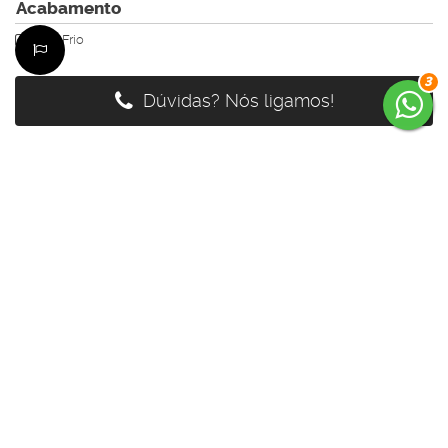
Acabamento
Piso Frio
3
Dúvidas? Nós ligamos!
Maicon Vinicios Alves Silva
CRECI
62888- F
+55 (47) 98808-6897
maiconkayak1@hotmail.com
Página do Corretor
Édi
CRECI
64159- F
+55 (47) 99785-3554
edenilso.basso@gmail.com
Página do Corretor
Guilherme Bertolotte
CRECI
60234-F
+55 (47) 99157-0305
guilherme.bertolotte@hotmail.com
Página do Corretor