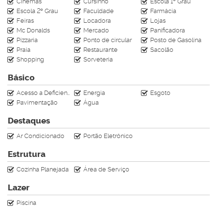
Cinemas
Cursinho
Escola 1º Grau
(47) 99610-4009
Escola 2º Grau
Faculdade
Farmácia
Av. Central n°413 - Sala 06
Feiras
Locadora
Lojas
Av. Brasil n°2636 - Sala 01
Mc Donalds
Mercado
Panificadora
CRECI J-4728
Pizzaria
Ponto de circular
Posto de Gasolina
Praia
Restaurante
Sacolão
Shopping
Sorveteria
Básico
Acesso a Deficientes
Energia
Esgoto
Pavimentação
Água
Destaques
Ar Condicionado
Portão Eletrônico
Estrutura
Cozinha Planejada
Área de Serviço
Lazer
Piscina