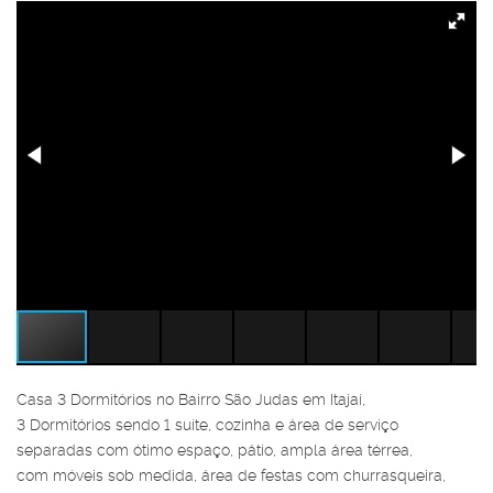
Casa 3 Dormitórios no Bairro São Judas em Itajaí,
3 Dormitórios sendo 1 suíte, cozinha e área de serviço
separadas com ótimo espaço, pátio, ampla área térrea,
com móveis sob medida, área de festas com churrasqueira,