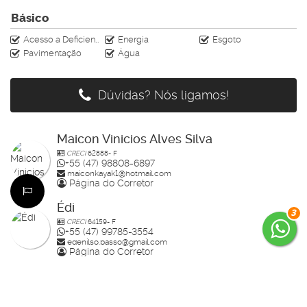
Básico
Acesso a Deficientes
Energia
Esgoto
Pavimentação
Água
Dúvidas? Nós ligamos!
Maicon Vinicios Alves Silva
CRECI
62888- F
+55 (47) 98808-6897
maiconkayak1@hotmail.com
Página do Corretor
Édi
3
CRECI
64159- F
+55 (47) 99785-3554
edenilso.basso@gmail.com
Página do Corretor
Guilherme Bertolotte
CRECI
60234-F
+55 (47) 99157-0305