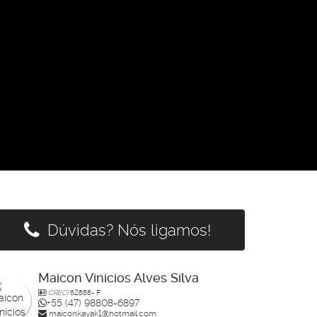
Dúvidas? Nós ligamos!
Maicon Vinicios Alves Silva
CRECI
62888- F
+55 (47) 98808-6897
maiconkayak1@hotmail.com