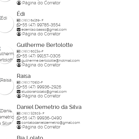
Página do Corretor
Édi
CRECI
64159- F
+55 (47) 99785-3554
edenilso.basso@gmail.com
Página do Corretor
Guilherme Bertolotte
CRECI
60234-F
+55 (47) 99157-0305
guilherme.bertolotte@hotmail.com
Página do Corretor
Raisa
CRECI
70910-F
+55 (47) 99936-2926
studiorahlolato@gmail.com
Página do Corretor
Daniel Demetrio da Silva
CRECI
32503- F
+55 (47) 99936-0490
contatodanieldemetrio@gmail.com
Página do Corretor
Bia Lolato