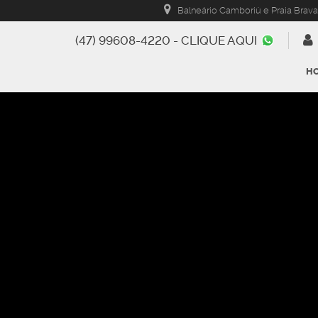
Balneário Camboriú e Praia Brava
(47) 99608-4220 - CLIQUE AQUI
H