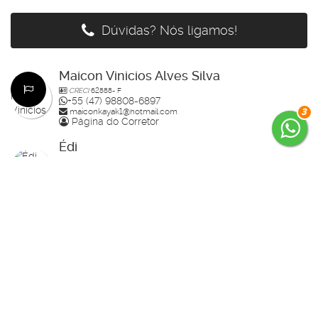
Dúvidas? Nós ligamos!
Maicon Vinicios Alves Silva
CRECI
62888- F
+55 (47) 98808-6897
maiconkayak1@hotmail.com
3
Página do Corretor
Édi
CRECI
64159- F
+55 (47) 99785-3554
edenilso.basso@gmail.com
Página do Corretor
Guilherme Bertolotte
CRECI
60234-F
+55 (47) 99157-0305
guilherme.bertolotte@hotmail.com
Página do Corretor
Raisa
CRECI
70910-F
+55 (47) 99936-2926