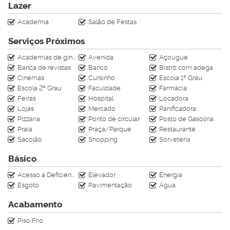
Lazer
saber mais informações sobre esse imóvel
Academia
Salão de Festas
em nosso WhatsApp: 4799610-4009
Creci J4728
Serviços Próximos
Academias de ginástica
Avenida
Açougue
Banca de revistas
Banco
Bistrô com adega
Cinemas
Cursinho
Escola 1º Grau
Escola 2º Grau
Faculdade
Farmácia
Feiras
Hospital
Locadora
Lojas
Mercado
Panificadora
Pizzaria
Ponto de circular
Posto de Gasolina
Praia
Praça/Parque
Restaurante
Sacolão
Shopping
Sorveteria
Básico
Acesso a Deficientes
Elevador
Energia
Esgoto
Pavimentação
Água
Acabamento
Piso Frio