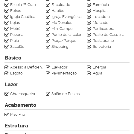
Escola 2º Grau
Faculdade
Farmácia
Feiras
Habibs
Hospital
Igreja Católica
Igreja Evangélica
Locadora
Lojas
Mc Donalds
Mercado
Metrô
Mini Campo
Panificadora
Pizzaria
Ponto de circular
Posto de Gasolina
Praia
Praça/Parque
Restaurante
Sacolão
Shopping
Sorveteria
Básico
Acesso a Deficientes
Elevador
Energia
Esgoto
Pavimentação
Água
Lazer
Churrasqueira
Salão de Festas
Acabamento
Piso Frio
Estrutura