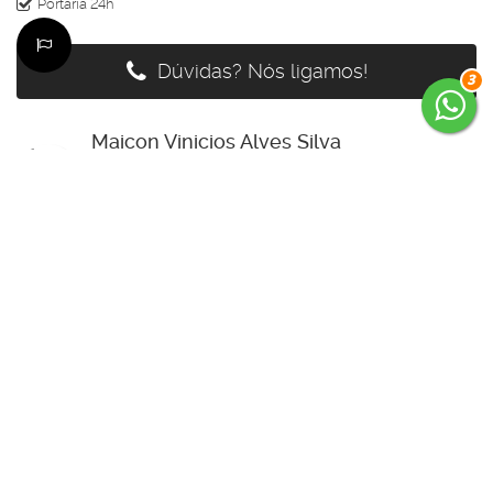
Portaria 24h
Dúvidas? Nós ligamos!
3
Maicon Vinicios Alves Silva
CRECI
62888- F
+55 (47) 98808-6897
maiconkayak1@hotmail.com
Página do Corretor
Édi
CRECI
64159- F
+55 (47) 99785-3554
edenilso.basso@gmail.com
Página do Corretor
Guilherme Bertolotte
CRECI
60234-F
+55 (47) 99157-0305
guilherme.bertolotte@hotmail.com
Página do Corretor
Raisa