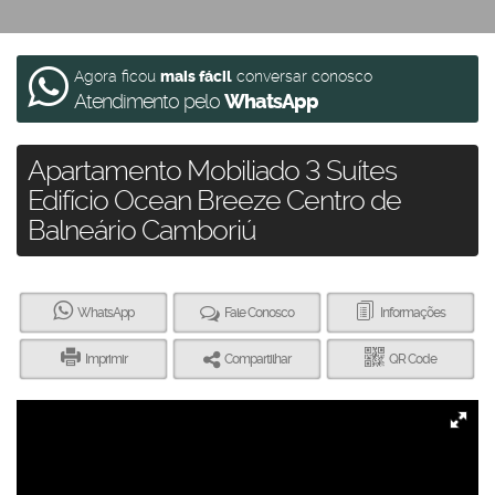
Agora ficou
mais fácil
conversar conosco
Atendimento pelo
WhatsApp
Apartamento Mobiliado 3 Suítes
Edifício Ocean Breeze Centro de
Balneário Camboriú
WhatsApp
Fale Conosco
Informações
Imprimir
Compartilhar
QR Code