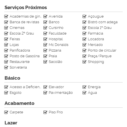
e é negociável às mobílias do apartamento
Serviços Próximos
Academias de ginástica
Avenida
Açougue
Área de lazer com piscina e salão de festas
Banca de revistas
Banco
Bistrô com adega
O Green Tower é um condomínio multiuso que valoriza amplos
Cinemas
Cursinho
Escola 1º Grau
espaços de circulação.
Escola 2º Grau
Faculdade
Farmácia
Aos arredores possui diversos tipos de empreendimentos como:
Feiras
Hospital
Locadora
Restaurantes, Bares, Farmácias, Mercados, Bancos
Lojas
Mc Donalds
Mercado
Lotéricas entre outros. Somente 600m até a beira da praia
Panificadora
Pizzaria
Ponto de circular
Posto de Gasolina
Praia
Praça/Parque
Restaurante
Sacolão
Shopping
Sorveteria
Aproveite e INVISTA na cidade que mais se valoriza de Santa
Catarina.
Básico
Apartamento localizado em área nobre mobiliado a venda
Acesso a Deficientes
Elevador
Energia
em Balneário Camboriú aguardando sua visita!
Esgoto
Pavimentação
Água
Entre em contato para saber mais informações sobre esse
Acabamento
imóvel em nosso WhatsApp: 4799610-4009
Carpete
Piso Frio
Agende sua visita!
CRECI J 4728
Lazer