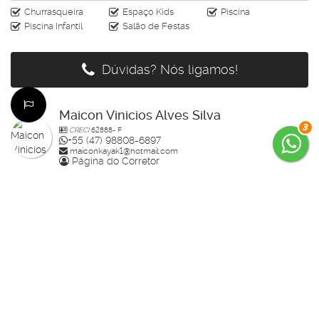
Churrasqueira
Espaço Kids
Piscina
Piscina Infantil
Salão de Festas
Dúvidas? Nós ligamos!
Maicon Vinicios Alves Silva
3
CRECI
62888- F
+55 (47) 98808-6897
maiconkayak1@hotmail.com
Página do Corretor
Édi
CRECI
64159- F
+55 (47) 99785-3554
edenilso.basso@gmail.com
Página do Corretor
Guilherme Bertolotte
CRECI
60234-F
+55 (47) 99157-0305
guilherme.bertolotte@hotmail.com
Página do Corretor