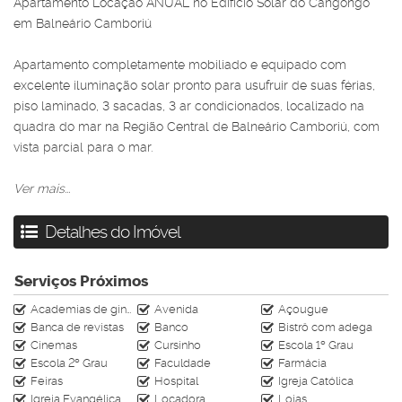
Apartamento Locação ANUAL no Edifício Solar do Cangongo
em Balneário Camboriú
Apartamento completamente mobiliado e equipado com
excelente iluminação solar pronto para usufruir de suas férias,
piso laminado, 3 sacadas, 3 ar condicionados, localizado na
quadra do mar na Região Central de Balneário Camboriú, com
vista parcial para o mar.
Ver mais...
1 Suítes + 1 Dormitórios, Sala de jantar e star, sacada na sala
e quartos
Detalhes do Imóvel
Ambientes climatizados
1 Vaga de Garagem
92m²
Serviços Próximos
Mobiliado e Equipado
Academias de ginástica
Avenida
Açougue
Banca de revistas
Banco
Bistrô com adega
R$ 5.000,00
Cinemas
Cursinho
Escola 1º Grau
Escola 2º Grau
Faculdade
Farmácia
Os valores podem sofrer alterações sem aviso prévio
Feiras
Hospital
Igreja Católica
Entre em contato para saber mais informações sobre esse
Igreja Evangélica
Locadora
Lojas