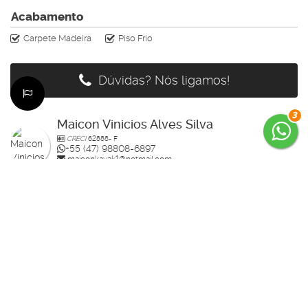
Acabamento
Carpete Madeira
Piso Frio
Dúvidas? Nós ligamos!
3
Maicon Vinicios Alves Silva
CRECI
62888- F
+55 (47) 98808-6897
maiconkayak1@hotmail.com
Página do Corretor
Édi
CRECI
64159- F
+55 (47) 99785-3554
edenilso.basso@gmail.com
Página do Corretor
Guilherme Bertolotte
CRECI
60234-F
+55 (47) 99157-0305
guilherme.bertolotte@hotmail.com
Página do Corretor