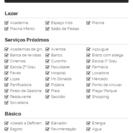
Possui completa área de lazer com Piscina adulto e infantil
Piscina com raia, Quadra Poliesportiva, Salão de festas,
Lazer
Espaço Gourmet, Academia, Cinema, Sauna, Playground
Academia
Espaço Kids
Piscina
Piscina Infantil
Salão de Festas
Infraestrutura com 2 Elevadores, Portaria, Medidor de gás
individual
Serviços Próximos
Áreas comuns decoradas
Academias de ginástica
Avenida
Açougue
Empreendimento com área de lazer completa, localizado em
Banca de revistas
Banco
Bistrô com adega
região central,
Cinemas
Cursinho
Escola 1º Grau
tranquila mas com fácil acesso as principais vias,
Escola 2º Grau
Faculdade
Farmácia
Bairro centro de Balneário Camboriú.
Feiras
Hospital
Locadora
Lojas
Mc Donalds
Mercado
Panificadora
Pizzaria
Ponto de circular
Lindo apartamento com 3 suítes aguardando sua visita
Posto de Gasolina
Praia
Praça/Parque
agende agora mesmo:
Restaurante
Sacolão
Shopping
(47) 3056-2269
Sorveteria
(47) 3367-8360
(47) 99630-7000
Básico
CRECI J 4728
Acesso a Deficientes
Elevador
Energia
Esgoto
Pavimentação
Água