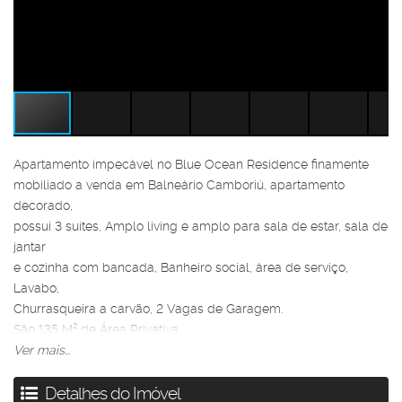
Apartamento impecável no Blue Ocean Residence finamente
mobiliado a venda em Balneário Camboriú, apartamento
decorado,
possui 3 suítes, Amplo living e amplo para sala de estar, sala de
jantar
e cozinha com bancada, Banheiro social, área de serviço,
Lavabo,
Churrasqueira a carvão, 2 Vagas de Garagem.
São 135 M² de Área Privativa.
Ver mais...
Imóvel já locado por 7mil + condomínio
Detalhes do Imóvel