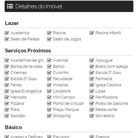
Detalhes do Imóvel
R$ 28.500.000,00
Os valores podem sofrer alterações sem aviso prévio
Lazer
Academia
Piscina
Piscina Infantil
Entre em contato para saber mais informações sobre esse
Salão de Festas
Salão de Jogos
imóvel:
(47) 99665-7400 (atendimento on-line)
Serviços Próximos
Av. Central n°413-6 (Baln. Camboriú)
Academias de ginástica
Avenida
Açougue
Av. Brasil n°2636-1 (Baln. Camboriú)
Banca de revistas
Banco
Bistrô com adega
Av. Carlos Drummond de Andrade n°164-2 (Praia Brava)
Cinemas
Cursinho
Escola 1º Grau
www.rahimoveis.com
Escola 2º Grau
Faculdade
Farmácia
CRECI J-4728
Feiras
Hospital
Igreja Católica
Igreja Evangélica
Locadora
Lojas
Mercado
Mini Campo
Panificadora
Pizzaria
Ponto de circular
Posto de Gasolina
Praia
Praça/Parque
Restaurante
Sacolão
Shopping
Sorveteria
Básico
Acesso a Deficientes
Elevador
Energia