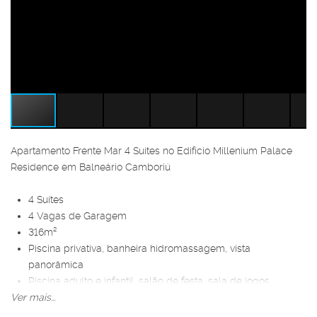
Apartamento Frente Mar 4 Suítes no Edifício Millenium Palace
Residence em Balneário Camboriú
4 Suítes
4 Vagas de Garagem
316m²
Piscina privativa, banheira hidromassagem, vista
panorâmica
Piscina adulto e infantil, salão de festa, sala de jogos,
Ver mais...
academia, spa