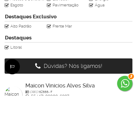
Esgoto
Pavimentação
Água
Destaques Exclusivo
Alto Padrão
Frente Mar
Destaques
Litoral
Dúvidas? Nós ligamos!
3
Maicon Vinicios Alves Silva
CRECI
62888- F
+55 (47) 98808-6897
maiconkayak1@hotmail.com
Página do Corretor
Édi
CRECI
64159- F
+55 (47) 99785-3554
edenilso.basso@gmail.com
Página do Corretor