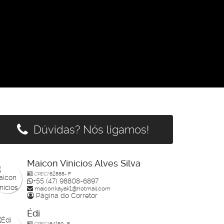
Dúvidas? Nós ligamos!
Maicon Vinicios Alves Silva
CRECI
62888- F
+55 (47) 98808-6897
maiconkayak1@hotmail.com
Página do Corretor
Édi
CRECI
64159- F