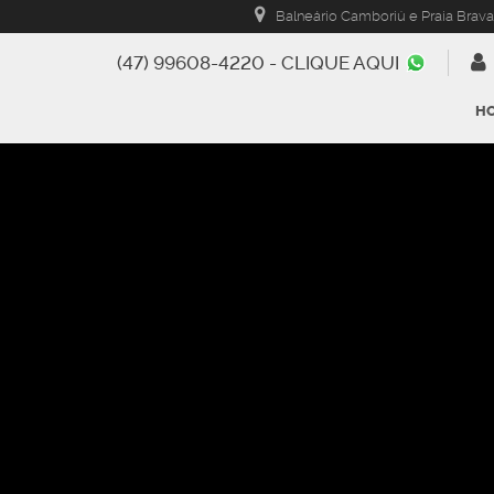
Balneário Camboriú e Praia Brava
(47) 99608-4220 - CLIQUE AQUI
H