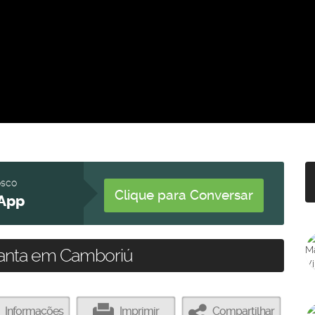
osco
Clique para Conversar
App
lanta em Camboriú
Informações
Imprimir
Compartilhar