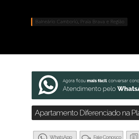
Balneário Camboriú, Praia Brava e Região
Agora ficou
mais fácil
conversar con
Atendimento pelo
Whats
Apartamento Diferenciado na P
WhatsApp
Fale Conosco