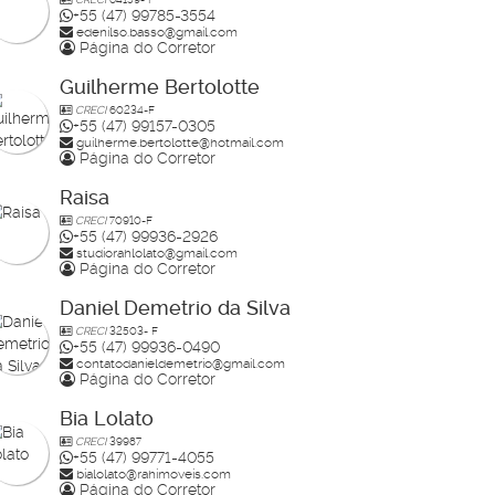
+55 (47) 99785-3554
edenilso.basso@gmail.com
Página do Corretor
Guilherme Bertolotte
CRECI
60234-F
+55 (47) 99157-0305
guilherme.bertolotte@hotmail.com
Página do Corretor
Raisa
CRECI
70910-F
+55 (47) 99936-2926
studiorahlolato@gmail.com
Página do Corretor
Daniel Demetrio da Silva
CRECI
32503- F
+55 (47) 99936-0490
contatodanieldemetrio@gmail.com
Página do Corretor
Bia Lolato
CRECI
39987
+55 (47) 99771-4055
bialolato@rahimoveis.com
Página do Corretor