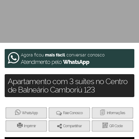
Agora ficou
mais fácil
conversar conosco
Atendimento pelo
WhatsApp
Apartamento com 3 suítes no Centro
de Balneário Camboriú 123
WhatsApp
Fale Conosco
Informações
Imprimir
Compartilhar
QR Code