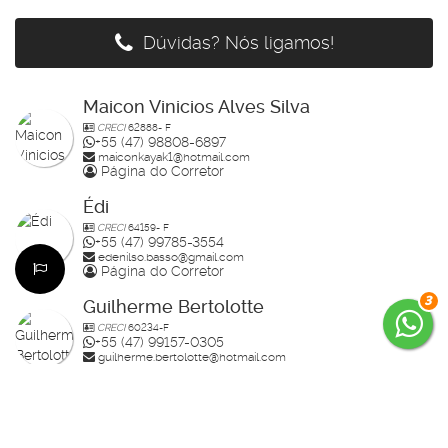
Dúvidas? Nós ligamos!
Maicon Vinicios Alves Silva
CRECI
62888- F
+55 (47) 98808-6897
maiconkayak1@hotmail.com
Página do Corretor
Édi
CRECI
64159- F
+55 (47) 99785-3554
edenilso.basso@gmail.com
Página do Corretor
3
Guilherme Bertolotte
CRECI
60234-F
+55 (47) 99157-0305
guilherme.bertolotte@hotmail.com
Página do Corretor
Raisa
CRECI
70910-F
+55 (47) 99936-2926