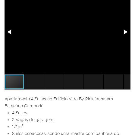
Apartamento 4 Suítes no Edifício Vitra By Pininfarina em
Balneário Camboriú
4 Suítes
2 Vagas de garagem
171m²
Suítes espaçosas: sendo uma master com banheira de