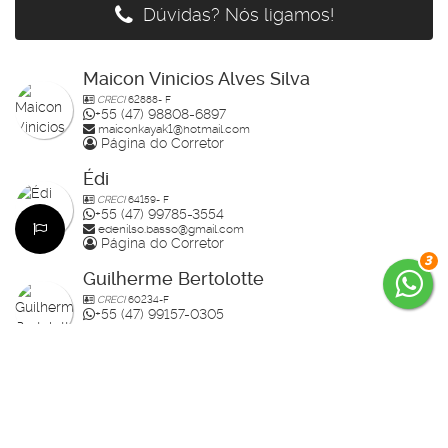
Av. Carlos Drummond de Andrade n°164-2
Dúvidas? Nós ligamos!
www.rahimoveis.com
CRECI J-4728
Maicon Vinicios Alves Silva
CRECI
62888- F
+55 (47) 98808-6897
maiconkayak1@hotmail.com
Página do Corretor
Édi
CRECI
64159- F
+55 (47) 99785-3554
edenilso.basso@gmail.com
Página do Corretor
3
Guilherme Bertolotte
CRECI
60234-F
+55 (47) 99157-0305
guilherme.bertolotte@hotmail.com
Página do Corretor
Raisa
CRECI
70910-F
+55 (47) 99936-2926
studiorahlolato@gmail.com
Página do Corretor