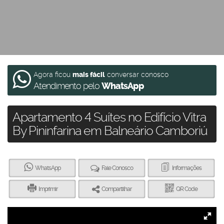
Agora ficou
mais fácil
conversar conosco
Atendimento pelo
WhatsApp
Apartamento 4 Suítes no Edifício Vitra
By Pininfarina em Balneário Camboriú
WhatsApp
Fale Conosco
Informações
Imprimir
Compartilhar
QR Code