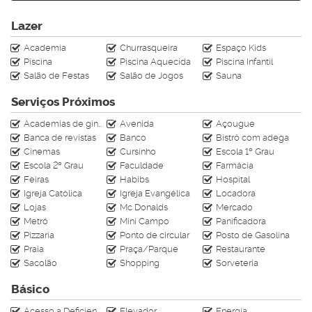
3 vagas de garagem privativa
213m²
Lazer
A partir de R$ 2.430.000,00
Academia
Churrasqueira
Espaço Kids
O empreendimento Salão de festas, Sala de jogos,
Piscina
Piscina Aquecida
Piscina Infantil
Piscina, Academia, Terraço com varal para estender roupas,
Salão de Festas
Salão de Jogos
Sauna
Prédio com gerador de energia, Elevador adaptado para
cadeirante.
Serviços Próximos
Academias de ginástica
Avenida
Açougue
Entre em contato para saber mais informações
Banca de revistas
Banco
Bistrô com adega
sobre esse imóvel:
Cinemas
Cursinho
Escola 1º Grau
(47) 99610-4009
Escola 2º Grau
Faculdade
Farmácia
Av. Central n°413 - Sala 06
Feiras
Habibs
Hospital
Igreja Católica
Igreja Evangélica
Locadora
Av. Brasil n°2636 - Sala 01
Lojas
Mc Donalds
Mercado
CRECI J-4728
Metrô
Mini Campo
Panificadora
Pizzaria
Ponto de circular
Posto de Gasolina
Praia
Praça/Parque
Restaurante
Sacolão
Shopping
Sorveteria
Básico
Acesso a Deficientes
Elevador
Energia