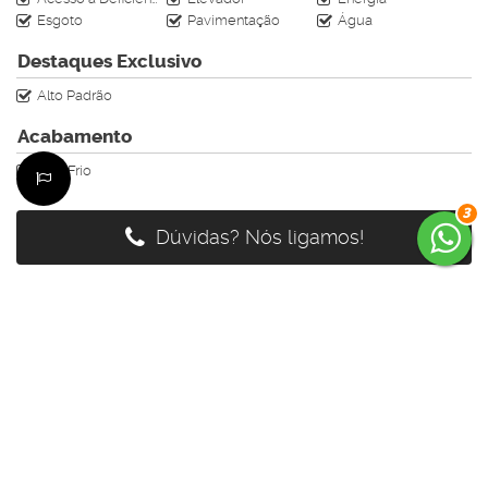
Esgoto
Pavimentação
Água
Destaques Exclusivo
Alto Padrão
Acabamento
Piso Frio
3
Dúvidas? Nós ligamos!
Maicon Vinicios Alves Silva
CRECI
62888- F
+55 (47) 98808-6897
maiconkayak1@hotmail.com
Página do Corretor
Édi
CRECI
64159- F
+55 (47) 99785-3554
edenilso.basso@gmail.com
Página do Corretor