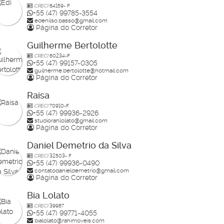
CRECI
64159- F
+55 (47) 99785-3554
edenilso.basso@gmail.com
Página do Corretor
Guilherme Bertolotte
CRECI
60234-F
+55 (47) 99157-0305
guilherme.bertolotte@hotmail.com
Página do Corretor
Raisa
CRECI
70910-F
+55 (47) 99936-2926
studiorahlolato@gmail.com
Página do Corretor
Daniel Demetrio da Silva
CRECI
32503- F
+55 (47) 99936-0490
contatodanieldemetrio@gmail.com
Página do Corretor
Bia Lolato
CRECI
39987
+55 (47) 99771-4055
bialolato@rahimoveis.com