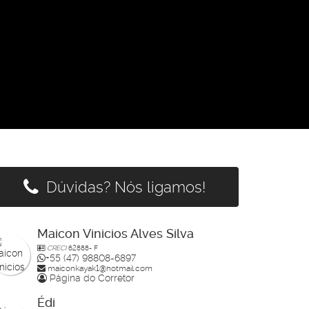
Dúvidas? Nós ligamos!
Maicon Vinicios Alves Silva
CRECI
62888- F
+55 (47) 98808-6897
maiconkayak1@hotmail.com
Página do Corretor
Édi