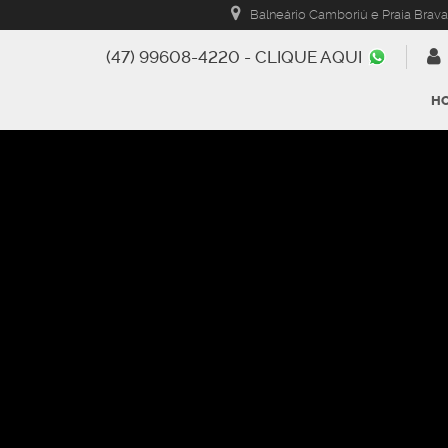
Balneário Camboriú e Praia Brava
(47) 99608-4220 - CLIQUE AQUI
H