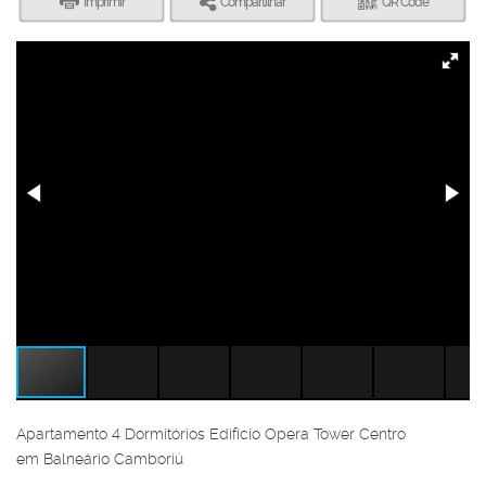
Imprimir
Compartilhar
QR Code
Apartamento 4 Dormitórios Edifício Opera Tower Centro
em Balneário Camboriú