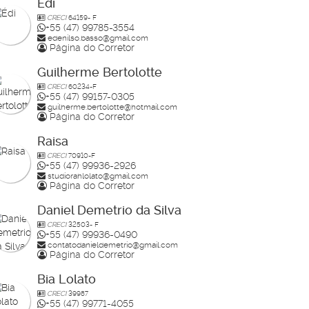
Édi
CRECI
64159- F
+55 (47) 99785-3554
edenilso.basso@gmail.com
Página do Corretor
Guilherme Bertolotte
CRECI
60234-F
+55 (47) 99157-0305
guilherme.bertolotte@hotmail.com
Página do Corretor
Raisa
CRECI
70910-F
+55 (47) 99936-2926
studiorahlolato@gmail.com
Página do Corretor
Daniel Demetrio da Silva
CRECI
32503- F
+55 (47) 99936-0490
contatodanieldemetrio@gmail.com
Página do Corretor
Bia Lolato
CRECI
39987
+55 (47) 99771-4055