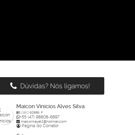
Dúvidas? Nós ligamos!
Maicon Vinicios Alves Silva
CRECI
62888- F
+55 (47) 98808-6897
maiconkayak1@hotmail.com
Página do Corretor