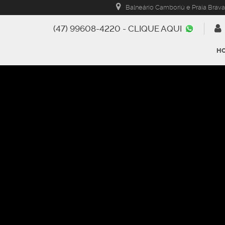
Balneário Camboriú e Praia Brava
(47) 99608-4220 - CLIQUE AQUI
H