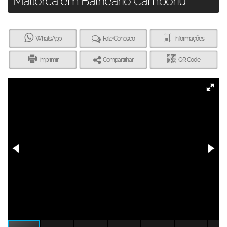
Mallorca em Balneário Camboriú
WhatsApp
Fale Conosco
Informações
Imprimir
Compartilhar
QR Code