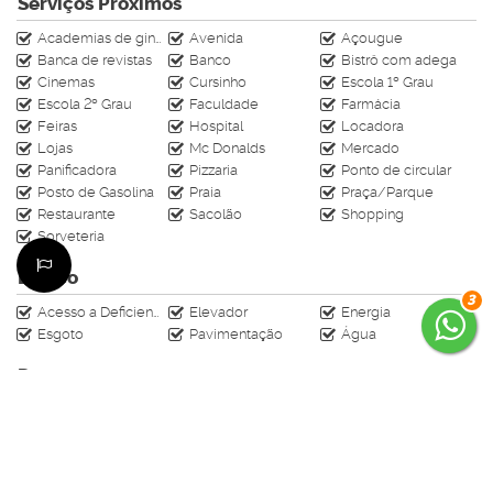
automação.
Serviços Próximos
Academias de ginástica
Avenida
Açougue
Entre em contato para saber mais informações
Banca de revistas
Banco
Bistrô com adega
sobre esse imóvel:
Cinemas
Cursinho
Escola 1º Grau
(47) 99610-4009
Escola 2º Grau
Faculdade
Farmácia
Feiras
Hospital
Locadora
Av. Central n°413 - Sala 06
Lojas
Mc Donalds
Mercado
Av. Brasil n°2636 - Sala 01
Panificadora
Pizzaria
Ponto de circular
CRECI J-4728
Posto de Gasolina
Praia
Praça/Parque
Restaurante
Sacolão
Shopping
Sorveteria
Básico
3
Acesso a Deficientes
Elevador
Energia
Esgoto
Pavimentação
Água
Destaques
Alto Padrão
Destaques Exclusivo
Alto Padrão