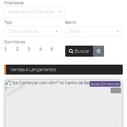
Finalidade
Selecione a Finalidade...
Tipo
Bairro
Tipo do imóvel...
Bairro
Dormitórios
1
2
3
4
5
Buscar
Vendas e Lançamentos
OPORTUNIDADE
Salas Comerciais
5053