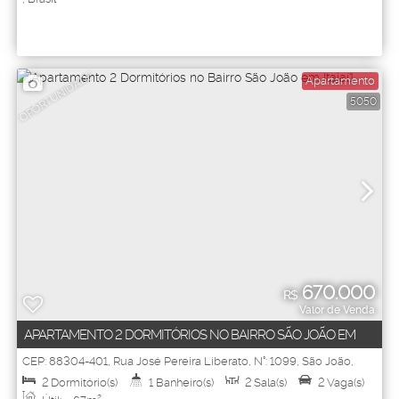
OPORTUNIDADE
Apartamento
5050
670.000
R$
Valor de Venda
APARTAMENTO 2 DORMITÓRIOS NO BAIRRO SÃO JOÃO EM
ITAJAÍ1
CEP: 88304-401
,
Rua José Pereira Liberato
,
N°:
1099
,
São João
,
Itajaí
,
Santa Catarina
,
Brasil
2
Dormitório(s)
1
Banheiro(s)
2
Sala(s)
2
Vaga(s)