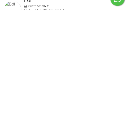
Édi
CRECI
64159- F
+55 (47) 99785-3554
edenilso.basso@gmail.com
Página do Corretor
Guilherme Bertolotte
CRECI
60234-F
+55 (47) 99157-0305
guilherme.bertolotte@hotmail.com
Página do Corretor
Raisa
CRECI
70910-F
+55 (47) 99936-2926
studiorahlolato@gmail.com
Página do Corretor
Daniel Demetrio da Silva
CRECI
32503- F
+55 (47) 99936-0490
contatodanieldemetrio@gmail.com
Página do Corretor
Bia Lolato
CRECI
39987
+55 (47) 99771-4055