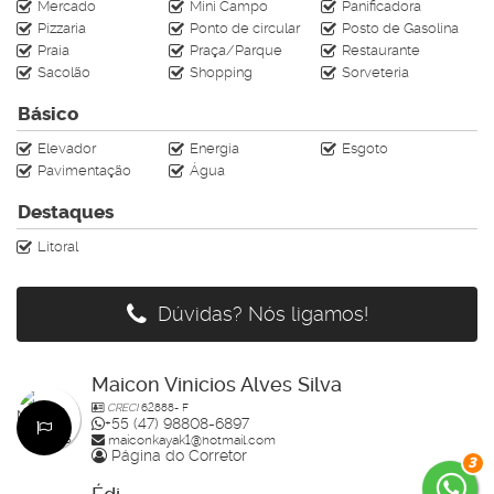
CRECI J-4728
Mercado
Mini Campo
Panificadora
Pizzaria
Ponto de circular
Posto de Gasolina
Praia
Praça/Parque
Restaurante
Sacolão
Shopping
Sorveteria
Básico
Elevador
Energia
Esgoto
Pavimentação
Água
Destaques
Litoral
Dúvidas? Nós ligamos!
Maicon Vinicios Alves Silva
CRECI
62888- F
+55 (47) 98808-6897
maiconkayak1@hotmail.com
Página do Corretor
3