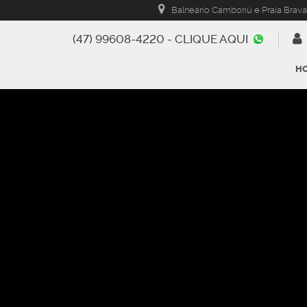
Balneário Camboriú e Praia Brava
(47) 99608-4220 - CLIQUE AQUI
H