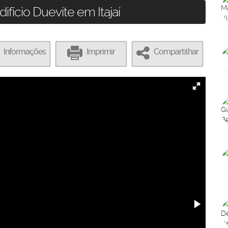
fício Duevite em Itajaí
Informações
Imprimir
Compartilhar