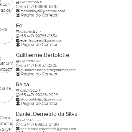
CRECI
62888- F
+55 (47) 98808-6897
maiconkayak1@hotmail.com
Página do Corretor
Édi
CRECI
64159- F
+55 (47) 99785-3554
edenilso.basso@gmail.com
Página do Corretor
Guilherme Bertolotte
CRECI
60234-F
+55 (47) 99157-0305
guilherme.bertolotte@hotmail.com
Página do Corretor
Raisa
CRECI
70910-F
+55 (47) 99936-2926
studiorahlolato@gmail.com
Página do Corretor
Daniel Demetrio da Silva
CRECI
32503- F
+55 (47) 99936-0490
contatodanieldemetrio@gmail.com