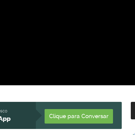
osco
Clique para Conversar
App