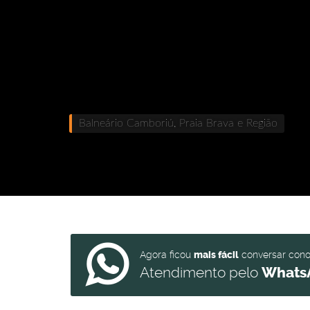
Balneário Camboriú, Praia Brava e Região
Agora ficou
mais fácil
conversar con
Atendimento pelo
Whats