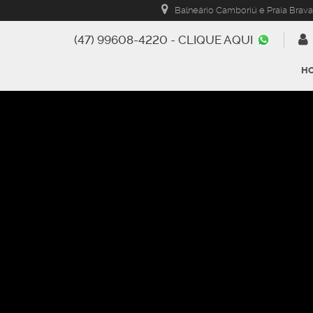
Balneário Camboriú e Praia Brava
(47) 99608-4220 - CLIQUE AQUI
H