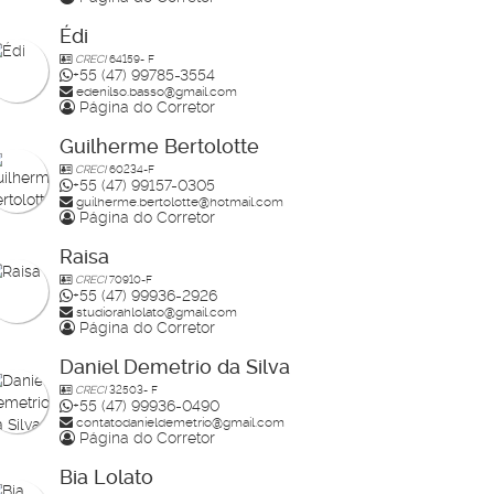
Édi
CRECI
64159- F
+55 (47) 99785-3554
edenilso.basso@gmail.com
Página do Corretor
Guilherme Bertolotte
CRECI
60234-F
+55 (47) 99157-0305
guilherme.bertolotte@hotmail.com
Página do Corretor
Raisa
CRECI
70910-F
+55 (47) 99936-2926
studiorahlolato@gmail.com
Página do Corretor
Daniel Demetrio da Silva
CRECI
32503- F
+55 (47) 99936-0490
contatodanieldemetrio@gmail.com
Página do Corretor
Bia Lolato