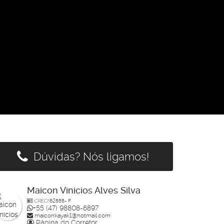
Dúvidas? Nós ligamos!
Maicon Vinicios Alves Silva
CRECI
62888- F
+55 (47) 98808-6897
maiconkayak1@hotmail.com
Página do Corretor