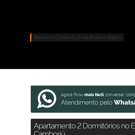
Balneário Camboriú, Praia Brava e Região
Agora ficou
mais fácil
conversar con
Atendimento pelo
Whats
Apartamento 2 Dormitórios no E
Camboriú